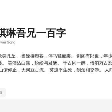
琪琳吾兄一百字
iwei Gong
歌笑孔丘。 当逢接舆客，停马轻貂裘。 剑阁有郎俊，年少
楼。 美酒沾白露，纷纷与君酬。 千古同一醉，借消万古愁
高山俯仰止，大河亘古流。 莫逆平生死，刎颈相交游。 人
诗