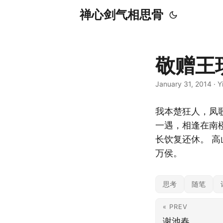
禅心剑气相思骨
敬赠王
January 31, 2014
·
Y
我本楚狂人，凤
一遇，相逢在南
长饮复还休。 
万侯。
思考
随笔
« PREV
谢池春