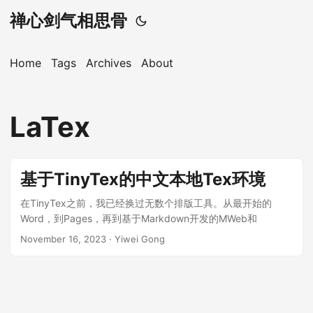
禅心剑气相思骨
Home
Tags
Archives
About
LaTex
基于TinyTex的中文本地Tex环境
在TinyTex之前，我已经换过无数个排版工具。从最开始的
Word，到Pages，再到基于Markdown开发的MWeb和
Ulysses。我很喜欢Ulysses，因为他既支持Markdown，又通
November 16, 2023
·
Yiwei Gong
过MathJax支持了LaTex语法。但是Markdown的排版能力还是
非常有限的，尤其是theorem库的缺乏，Markdown只能作为一
个快速笔记软件使用。 后来，我一直在使用Overleaf，不得不
说Overleaf是一个非常不错的项目，至今市面上都没有更好的
替代品。这也导致Overleaf的价格非常高，甚至学生价格都很